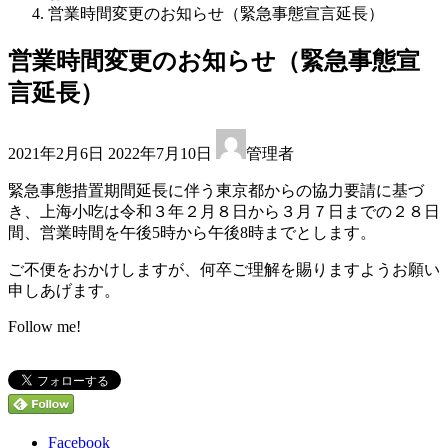
営業時間変更のお知らせ（緊急事態宣言延長）
営業時間変更のお知らせ（緊急事態宣
言延長）
最
2021年2月6日
2022年7月10日
管理者
終
更
緊急事態措置期間延長に伴う東京都からの協力要請に基づ
新
き、上海小吃は令和３年２月８日から３月７日までの２８日
日
間、営業時間を午後5時から午後8時までとします。
時
:
ご不便をおかけしますが、何卒ご理解を賜りますようお願い
申しあげます。
Follow me!
Facebook