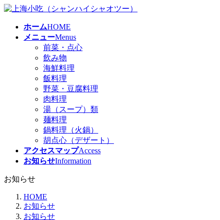
コ
ナ
ン
ビ
ホーム
HOME
テ
ゲ
メニュー
Menus
ン
ー
前菜・点心
ツ
シ
飲み物
へ
ョ
海鮮料理
ス
ン
飯料理
キ
に
野菜・豆腐料理
ッ
移
肉料理
プ
動
湯（スープ）類
麺料理
鍋料理（火鍋）
胡点心（デザート）
アクセスマップ
Access
お知らせ
Information
お知らせ
HOME
お知らせ
お知らせ