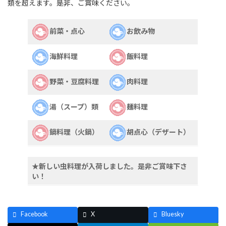
類を超えます。是非、ご賞味ください。
前菜・点心
お飲み物
海鮮料理
飯料理
野菜・豆腐料理
肉料理
湯（スープ）類
麺料理
鍋料理（火鍋）
胡点心（デザート）
★新しい虫料理が入荷しました。是非ご賞味下さ
い！
Facebook
X
Bluesky