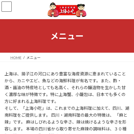
コ
ナ
ン
ビ
テ
ゲ
ン
ー
ツ
シ
へ
ョ
メニュー
ス
ン
キ
に
ッ
移
プ
動
HOME
メニュー
上海は、揚子江の河口にあり豊富な海産資源に恵まれていること
から、カニやエビ、魚などの海鮮料理が有名です。また、酢・
酒・醤油の特産地としても名高く、それらの醸造物を生かした甘
く濃厚な味が特徴です。特に上海蟹、小籠包は、日本でも多くの
方に好まれる上海料理です。
そして、「上海小吃」は、これまでの上海料理に加えて、四川、湖
南料理をご提供します。 四川・湖南料理の最大の特徴は、 「麻と
辣」です。 麻はしびれるような辛さ、辣は焼けるような辛さを形
容します。 本場の四川省から取り寄せた麻辣の調味料は、３０種