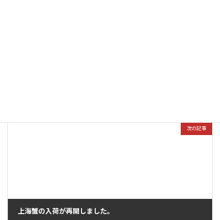
前の記事
お盆期間中も通常通り営業しています
2016年8月7日
次の記事
上海蟹の入荷が再開しました。