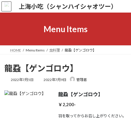
コ
ナ
ン
ビ
テ
ゲ
ン
ー
ツ
シ
Menu Items
へ
ョ
ス
ン
キ
に
ッ
移
HOME
Menu Items
虫料理
龍蝨【ゲンゴロウ】
プ
動
龍蝨【ゲンゴロウ】
最
2022年7月5日
2022年7月9日
管理者
終
更
龍蝨【ゲンゴロウ】
新
日
￥2,200-
時
:
羽を取ってからお召し上がりください。