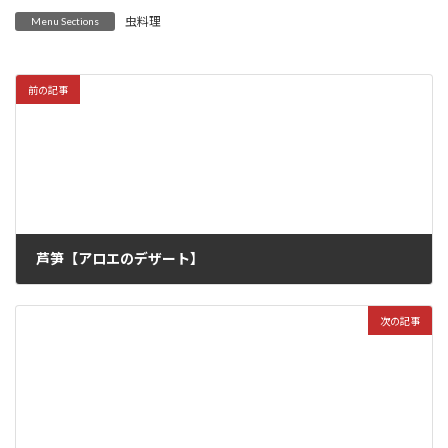
虫料理
Menu Sections
前の記事
芦笋【アロエのデザート】
2022年6月12日
次の記事