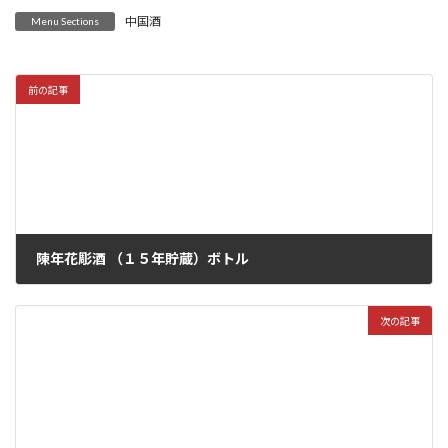
中国酒
Menu Sections
前の記事
陳年花彫酒 （１５年貯蔵）ボトル
2022年6月2日
次の記事