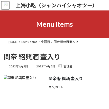
コ
ナ
ン
ビ
テ
ゲ
ン
ー
ツ
シ
Menu Items
へ
ョ
ス
ン
キ
に
ッ
移
HOME
Menu Items
中国酒
関帝 紹興酒 壷入り
プ
動
関帝 紹興酒 壷入り
最
2022年6月2日
2022年6月3日
管理者
終
更
関帝 紹興酒 壷入り
新
日
￥5,280-
時
: