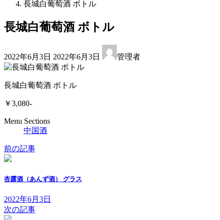
長城白葡萄酒 ボトル
長城白葡萄酒 ボトル
最
2022年6月3日
2022年6月3日
管理者
終
更
新
長城白葡萄酒 ボトル
日
時
￥3,080-
:
Menu Sections
中国酒
前の記事
杏露酒（あんず酒） グラス
2022年6月3日
次の記事