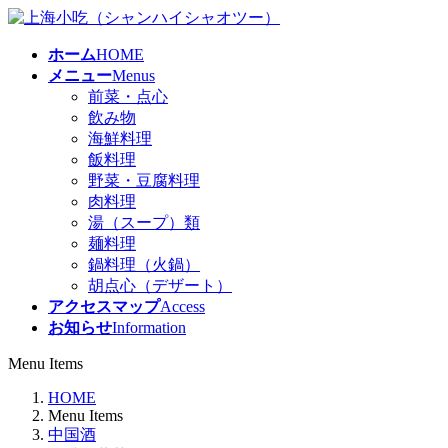
コ
ナ
ン
ビ
ホーム
HOME
テ
ゲ
メニュー
Menus
ン
ー
前菜・点心
ツ
シ
飲み物
へ
ョ
海鮮料理
ス
ン
飯料理
キ
に
野菜・豆腐料理
ッ
移
肉料理
プ
動
湯（スープ）類
麺料理
鍋料理（火鍋）
胡点心（デザート）
アクセスマップ
Access
お知らせ
Information
Menu Items
HOME
Menu Items
中国酒