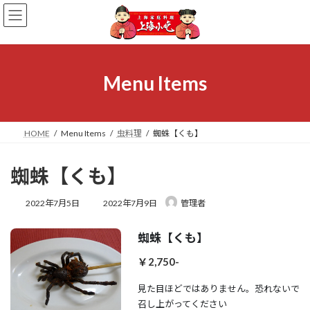
コ
ナ
ン
ビ
テ
ゲ
ン
ー
ツ
シ
へ
ョ
Menu Items
ス
ン
キ
に
ッ
移
プ
動
HOME
Menu Items
虫料理
蜘蛛【くも】
蜘蛛【くも】
最
2022年7月5日
2022年7月9日
管理者
終
更
蜘蛛【くも】
新
日
￥2,750-
時
:
見た目ほどではありません。恐れないで
召し上がってください