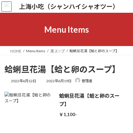
コ
ナ
ン
ビ
テ
ゲ
ン
ー
ツ
シ
Menu Items
へ
ョ
ス
ン
キ
に
ッ
移
HOME
Menu Items
湯 スープ
蛤蜊旦花湯【蛤と卵のスープ】
プ
動
蛤蜊旦花湯【蛤と卵のスープ】
最
2022年6月12日
2022年6月19日
管理者
終
更
蛤蜊旦花湯【蛤と卵のスー
新
日
プ】
時
:
￥1,100-