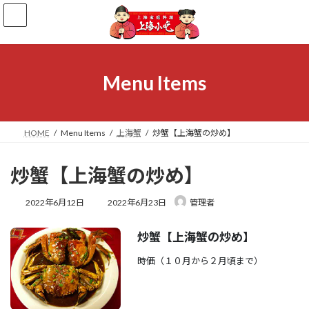
コ
ナ
ン
ビ
テ
ゲ
ン
ー
ツ
シ
へ
ョ
Menu Items
ス
ン
キ
に
ッ
移
プ
動
HOME
Menu Items
上海蟹
炒蟹【上海蟹の炒め】
炒蟹【上海蟹の炒め】
最
2022年6月12日
2022年6月23日
管理者
終
更
炒蟹【上海蟹の炒め】
新
日
時価（１０月から２月頃まで）
時
: