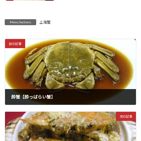
上海蟹
Menu Sections
前の記事
酔蟹【酔っぱらい蟹】
2022年6月12日
次の記事