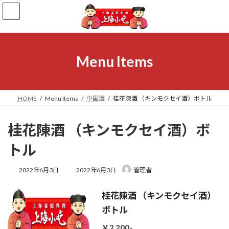
コ
ナ
ン
ビ
テ
ゲ
ン
ー
ツ
シ
へ
ョ
Menu Items
ス
ン
キ
に
ッ
移
プ
動
HOME
Menu Items
中国酒
桂花陳酒 （キンモクセイ酒）ボトル
桂花陳酒 （キンモクセイ酒）ボ
トル
最
2022年6月3日
2022年6月3日
管理者
終
更
桂花陳酒 （キンモクセイ酒）
新
日
ボトル
時
:
￥2,200-