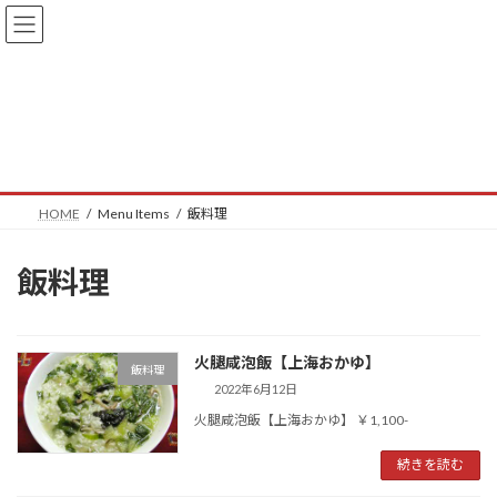
コ
ナ
ン
ビ
テ
ゲ
ン
ー
ツ
シ
へ
ョ
Menu Items
ス
ン
キ
に
ッ
移
プ
動
HOME
Menu Items
飯料理
飯料理
火腿咸泡飯【上海おかゆ】
飯料理
2022年6月12日
火腿咸泡飯【上海おかゆ】 ￥1,100-
続きを読む